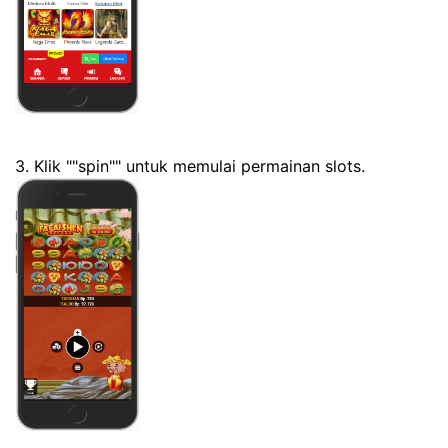
3. Klik ""spin"" untuk memulai permainan slots.