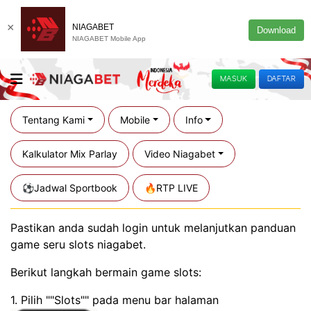
×
NIAGABET
Download
NIAGABET Mobile App
MASUK
DAFTAR
Tentang Kami
Mobile
Info
Kalkulator Mix Parlay
Video Niagabet
⚽️Jadwal Sportbook
🔥RTP LIVE
Pastikan anda sudah login untuk melanjutkan panduan
game seru slots niagabet.
Berikut langkah bermain game slots:
1. Pilih ""Slots"" pada menu bar halaman