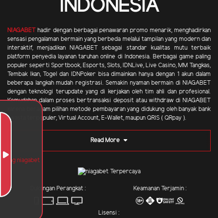
INDONESIA
NIAGABET
hadir dengan berbagai penawaran promo menarik, menghadirkan
sensasi pengalaman bermain yang berbeda melalui tampilan yang modern dan
interaktif, menjadikan NIAGABET sebagai standar kualitas mutu terbaik
platform penyedia layanan taruhan online di Indonesia. Berbagai game paling
populer seperti Sportbook, Esports, Slots, IDNLive, Live Casino, MM Tangkas,
Tembak Ikan, Togel dan IDNPoker bisa dimainkan hanya dengan 1 akun dalam
beberapa langkah mudah registrasi. Semakin nyaman bermain di NIAGABET
dengan teknologi terupdate yang di kerjakan oleh tim ahli dan profesional.
Kemudahan dalam proses bertransaksi deposit atau withdraw di NIAGABET
karena beragam pilihan metode pembayaran yang didukung oleh banyak bank
swasta terpopuler, Virtual Account, E-Wallet, maupun QRIS ( QRpay ).
Read More
Dukungan Perangkat :
Keamanan Terjamin :
Lisensi :