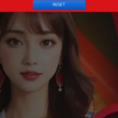
RESET