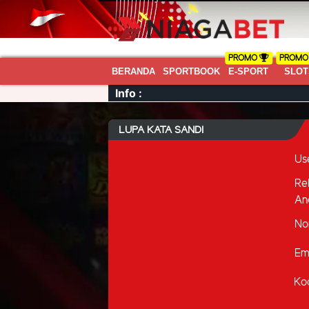
PROMO
PROM
BERANDA
SPORTBOOK
E-SPORT
SLOT
Info :
LUPA KATA SANDI
Us
Re
An
No
Em
Kod