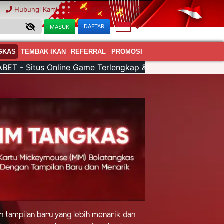
Hubungi Kami
Lupa Kata Sandi?
DAFTAR
GKAS
TEMBAK IKAN
REFERRAL
PROMOSI
Online Game Terlengkap & Terpercaya di Indonesia! 🎁B
 tampilan baru yang lebih menarik dan