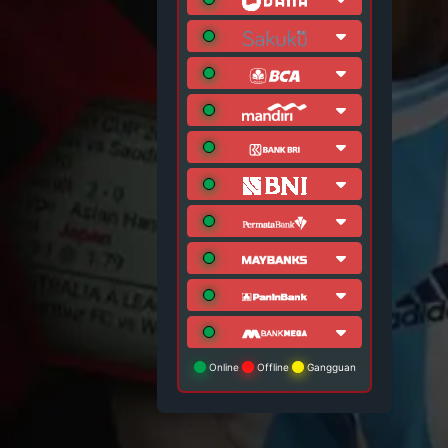
Online
Offline
Gangguan