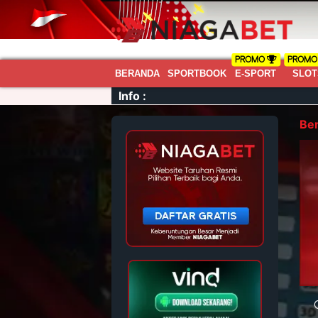
PROMO
PROM
BERANDA
SPORTBOOK
E-SPORT
SLOT
Info :
Be